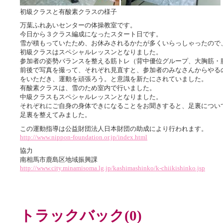
初級クラスと有酸素クラスの様子
万葉ふれあいセンターの体操教室です。
今日から３クラス編成になったスタート日です。
雪が積もっていたため、お休みされるかたが多くいらっしゃったので
初級クラスはスペシャルレッスンとなりました。
参加者の姿勢バランスを整える筋トレ（背中優位グループ、大胸筋・
前後で写真を撮って、それぞれ見直すと、参加者のみなさんからやる
をいただき、運動を頑張ろう。と意識を新たにされていました。
有酸素クラスは、雪のため室内で行いました。
中級クラスもスペシャルレッスンとなりました。
それぞれにご自身の身体できになることをお聞きすると、足裏につい
足裏を整えてみました。
この運動指導は公益財団法人日本財団の助成により行われます。
http://www.nippon-foundation.or.jp/index.html
協力
南相馬市鹿島区地域振興課
http://www.city.minamisoma.lg.jp/kashimashinko/k-chiikishinko.jsp
トラックバック(0)