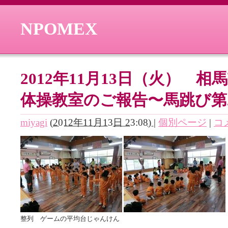
NPOMEX
2012年11月13日（火） 
体操教室のご報告〜馬跳び第
miyagi
(
2012年11月13日 23:08)
|
個別ページ
|
コメ
整列 ゲームの平均台じゃんけん