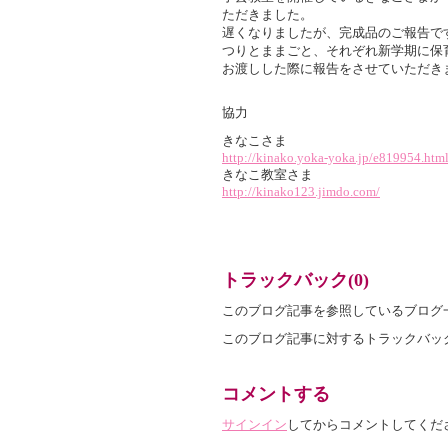
ただきました。
遅くなりましたが、完成品のご報告で
つりとままごと、それぞれ新学期に保
お渡しした際に報告をさせていただき
協力
きなこさま
http://kinako.yoka-yoka.jp/e819954.htm
きなこ教室さま
http://kinako123.jimdo.com/
トラックバック(0)
このブログ記事を参照しているブログ
このブログ記事に対するトラックバック
コメントする
サインイン
してからコメントしてくだ