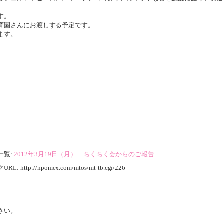
す。
育園さんにお渡しする予定です。
ます。
l
一覧:
2012年3月19日（月） ちくちく会からのご報告
URL:
http://npomex.com/mtos/mt-tb.cgi/226
さい。