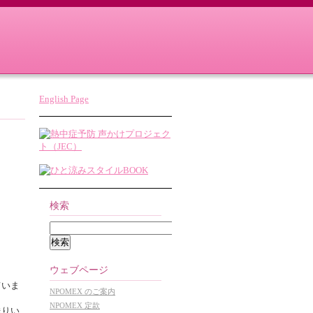
English Page
検索
ウェブページ
ていま
NPOMEX のご案内
NPOMEX 定款
送りい