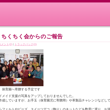
月） ちくちく会からのご報告
コメント(0)
|
トラックバック(0)
、保育園へ寄贈する予定です
ドメイド支援の写真をアップしておりませんでした。
作成していますが、お手玉（保育園児に寄贈用）や革製品チャレンジなどし
らフェルトやビーズ、スイーツデコ（飾り）のキットなどを数度に渡り、お